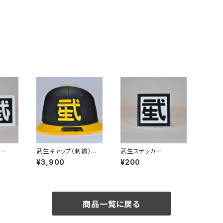
カー
武生キャップ（刺繍）
武生ステッカー
黒Ｘ黄
¥3,900
¥200
商品一覧に戻る