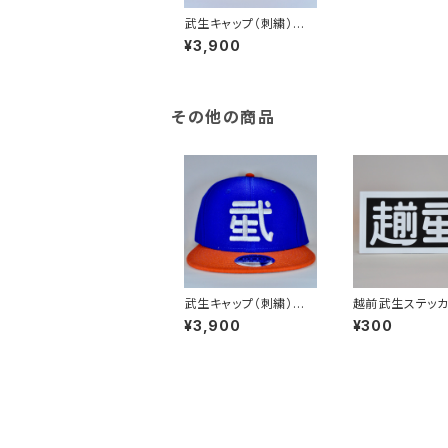
武生キャップ（刺繍）
黒Ｘ黄
¥3,900
その他の商品
武生キャップ（刺繍）
越前武生ステッ
青Ｘ橙
¥3,900
¥300