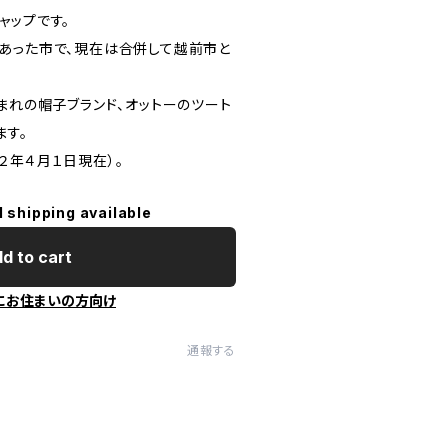
ャップです。
あった市で、現在は合併して越前市と
まれの帽子ブランド、オットーのツート
ます。
２年４月１日現在）。
l shipping available
d to cart
にお住まいの方向け
通報する